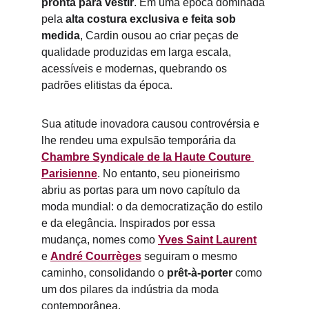
pronta para vestir
. Em uma época dominada 
pela 
alta costura exclusiva e feita sob 
medida
, Cardin ousou ao criar peças de 
qualidade produzidas em larga escala, 
acessíveis e modernas, quebrando os 
padrões elitistas da época.
Sua atitude inovadora causou controvérsia e 
lhe rendeu uma expulsão temporária da 
Chambre Syndicale de la Haute Couture 
Parisienne
. No entanto, seu pioneirismo 
abriu as portas para um novo capítulo da 
moda mundial: o da democratização do estilo 
e da elegância. Inspirados por essa 
mudança, nomes como 
Yves Saint Laurent
e 
André Courrèges
 seguiram o mesmo 
caminho, consolidando o 
prêt-à-porter
 como 
um dos pilares da indústria da moda 
contemporânea.