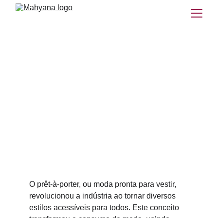
Prêt-à-Porter: Origem,
significado e impacto na moda
Você sabia que o Prêt-à-Porter mudou para sempre a
indústria da moda e como consumimos roupas? Descubra
sua origem, revolução cultural e o impacto hoje.
MODA
HISTÓRIA DA MODA
Mahyana
7/21/2025
O prêt-à-porter, ou moda pronta para vestir, 
revolucionou a indústria ao tornar diversos 
estilos acessíveis para todos. Este conceito 