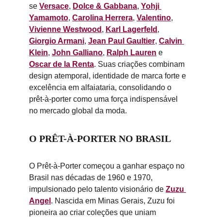
se 
Versace
, 
Dolce & Gabbana
, 
Yohji 
Yamamoto
,
Carolina Herrera
, 
Valentino
,
Vivienne Westwood
,
Karl Lagerfeld
,
Giorgio Armani
, 
Jean Paul Gaultier
, 
Calvin 
Klein
, 
John Galliano
, 
Ralph Lauren
 e 
Oscar de la Renta
. Suas criações combinam 
design atemporal, identidade de marca forte e 
excelência em alfaiataria, consolidando o 
prêt-à-porter como uma força indispensável 
no mercado global da moda.
O PRÊT-À-PORTER NO BRASIL
O Prêt-à-Porter começou a ganhar espaço no 
Brasil nas décadas de 1960 e 1970, 
impulsionado pelo talento visionário de 
Zuzu 
Angel
. Nascida em Minas Gerais, Zuzu foi 
pioneira ao criar coleções que uniam 